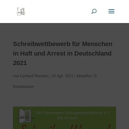
Schreibwettbewerb für Menschen
in Haft und Arrest in Deutschland
2021
von
Gerhard Peschers
|
20.Apr. 2021
|
Aktuelles
|
0
Kommentare