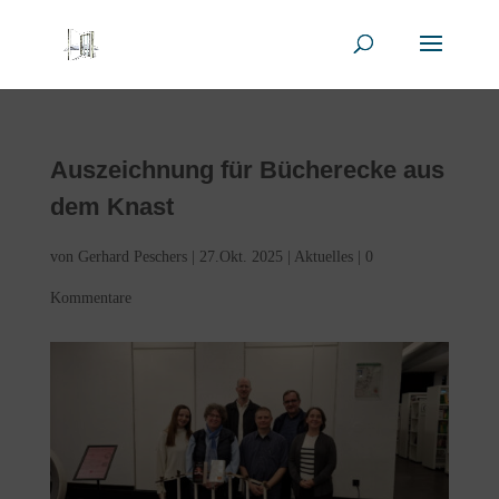
Auszeichnung für Bücherecke aus
dem Knast
von
Gerhard Peschers
|
27.Okt. 2025
|
Aktuelles
|
0
Kommentare