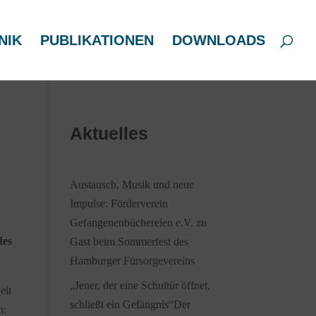
NIK
PUBLIKATIONEN
DOWNLOADS
Aktuelles
Austausch, Musik und neue
Impulse: Förderverein
Gefangenenbüchereien e.V. zu
des
Gast beim Sommerfest des
Hamburger Fürsorgevereins
„Jener, der eine Schultür öffnet,
eit
schließt ein Gefängnis“Der
n: