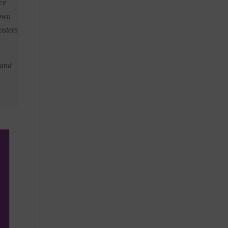
ce
 own
osters
 and