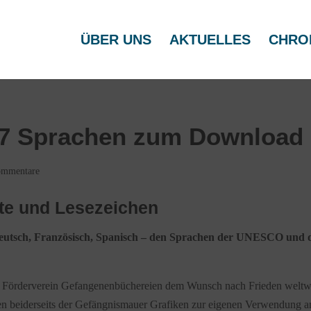
ÜBER UNS
AKTUELLES
CHRO
 7 Sprachen zum Download
ommentare
rte und Lesezeichen
, Deutsch, Französisch, Spanisch – den Sprachen der UNESCO und 
er Förderverein Gefangenenbüchereien dem Wunsch nach Frieden weltw
rten beiderseits der Gefängnismauer Grafiken zur eigenen Verwendung a