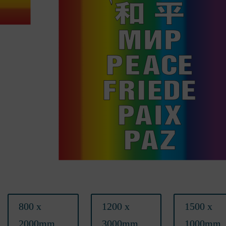
800 x
1200 x
1500 x
2000mm
3000mm
1000mm