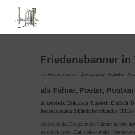
Friedensbanner in
von
Gerhard Peschers
|
25.März 2022
|
Aktuelles
|
0 K
als Fahne, Poster, Postka
in Arabisch, Chinesisch, Russisch, Englisch
Internationalen Bibliotheksverbandes (IFLA)
Anlässlich des Krieges in der Ukraine möchte d
Ausdruck geben. Dafür bietet er allen Interessie