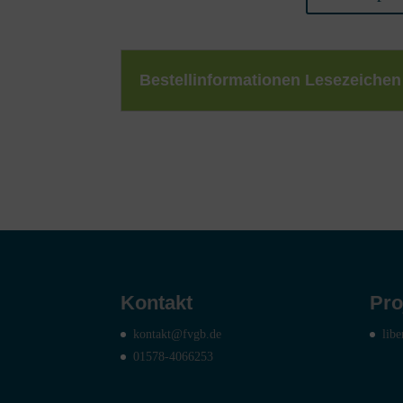
Bestellinformationen Lesezeichen
Kontakt
Pro
kontakt@fvgb.de
libe
01578-4066253